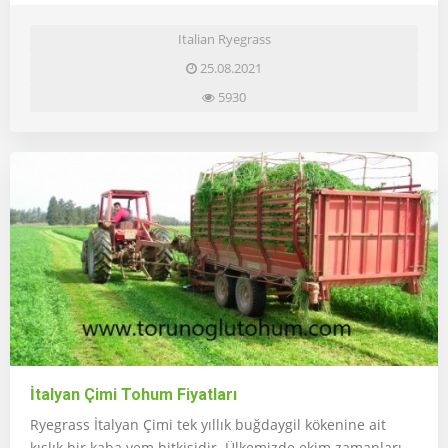
Italian Ryegrass
25.08.2021
5930
İtalyan Çimi Tohum Fiyatları
Ryegrass İtalyan Çimi tek yıllık buğdaygil kökenine ait
kışlık bir kaba yem bitkisidir. Ülkemizde ekim zamanları