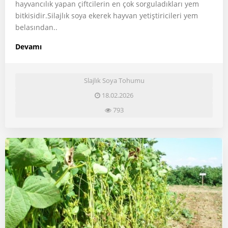
hayvancılık yapan çiftcilerin en çok sorguladıkları yem
bitkisidir.Silajlık soya ekerek hayvan yetiştiricileri yem
belasından..
Devamı
Slajlık Soya Tohumu
18.02.2026
793