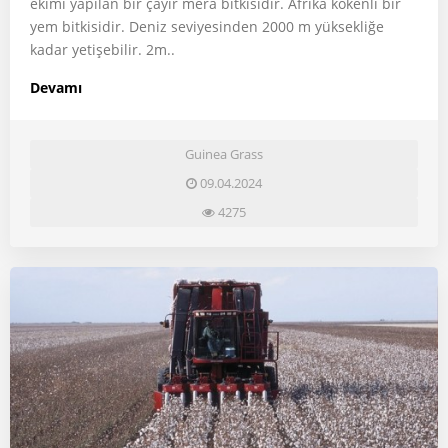
ekimi yapılan bir çayır mera bitkisidir. Afrika kökenli bir
yem bitkisidir. Deniz seviyesinden 2000 m yüksekliğe
kadar yetişebilir. 2m..
Devamı
Guinea Grass
09.04.2024
4275